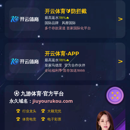
开元(中国)一站式服务平台党委理论中心
通知公告
2025-10-28
开元(中国)一站式服务
组前往二局有限...
庆、中秋警示教育...