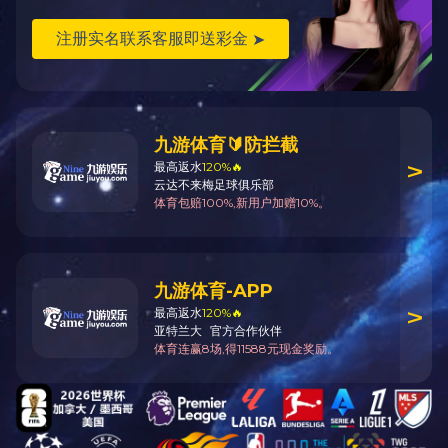
强
水利
为
(中
量月
造“
情]
业务板块
/ABUSINESS UNIT