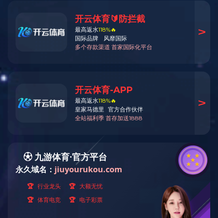
新闻中心
企业动态
专题专栏
一线传真
通知公告
专题专栏
为响应“六个主题年”活动号召
活动。
第三分开元(中国)一站式服
积极开展施工现场风险隐患排查
时、有效的处理。通过全面排查